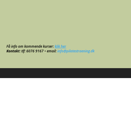
Få info om kommende kurser:
klik her
Kontakt
: tlf: 6076 9167 • email:
info@pilatestraening.dk
© 2024 Pilatestraening.dk
Webdesign:
Chimah Consult